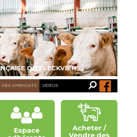
ANÇAISE OU FLECKVIEH
Recherche…
Rechercher
E DES SYNDICATS
VIDÉOS
Acheter /
Espace
Vendre des