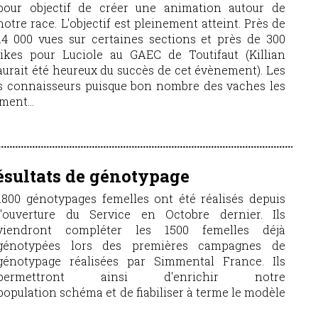
pour objectif de créer une animation autour de
notre race. L'objectif est pleinement atteint. Près de
14 000 vues sur certaines sections et près de 300
likes pour Luciole au GAEC de Toutifaut (Killian
aurait été heureux du succès de cet évènement). Les
des connaisseurs puisque bon nombre des vaches les
ment...
ésultats de génotypage
1800 génotypages femelles ont été réalisés depuis
l'ouverture du Service en Octobre dernier. Ils
viendront compléter les 1500 femelles déjà
génotypées lors des premières campagnes de
génotypage réalisées par Simmental France. Ils
permettront ainsi d'enrichir notre
population schéma et de fiabiliser à terme le modèle