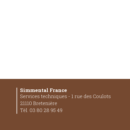
Simmental France
Services techniques - 1 rue des Coulots
21110 Bretenière
Tél. 03 80 28 95 49