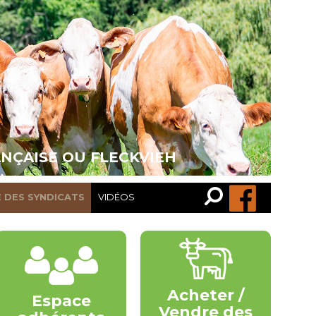
ANÇAISE OU FLECKVIEH
Recherche…
Rechercher
E DES SYNDICATS
VIDÉOS
Acheter /
Espace
Vendre des