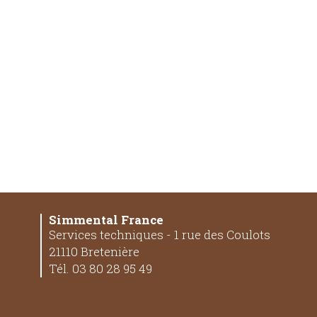
Simmental France
Services techniques - 1 rue des Coulots
21110 Bretenière
Tél. 03 80 28 95 49