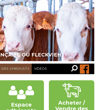
ANÇAISE OU FLECKVIEH
Recherche…
Rechercher
E DES SYNDICATS
VIDÉOS
Acheter /
Espace
Vendre des