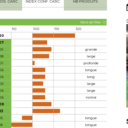
OIS. CARC.
INDEX CONF. CARC.
NB PRODUITS
Nbre de filles : 0
90
100
110
120
20
07
09
grande
08
large
01
profonde
06
longue
06
long
05
large
06
large
06
incliné
09
13
95
longue
88
longue