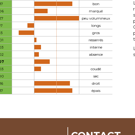
17
bon
06
marqué
27
peu volumineux
97
longs
93
gros
01
resserrés
03
interne
02
absence
07
03
coudé
00
sec
16
droit
17
épais