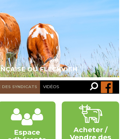
ANÇAISE OU FLECKVIEH
Recherche…
Rechercher
E DES SYNDICATS
VIDÉOS
Acheter /
Espace
Vendre des