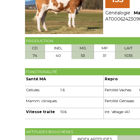
Généalogie :
Ma
AT0006242309
PRODUCTION
CD
INEL
MG
MP
LAIT
74
40
53
31
1035
FONCTIONALITÉ
Santé MA
Repro
Cellules
1.6
Fertilité Vaches
Mamm. cliniques
Fertilité Génisses
Vitesse traite
106
Int. Vêlage-IA1
APTITUDES BOUCHÈRES
INDEX APTITUDES