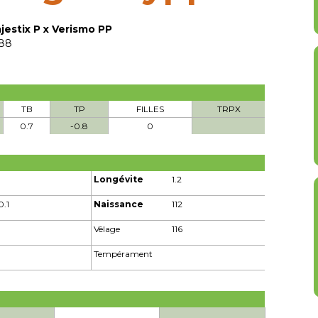
jestix P x Verismo PP
88
TB
TP
FILLES
TRPX
0.7
-0.8
0
Longévite
1.2
0.1
Naissance
112
Vêlage
116
Tempérament