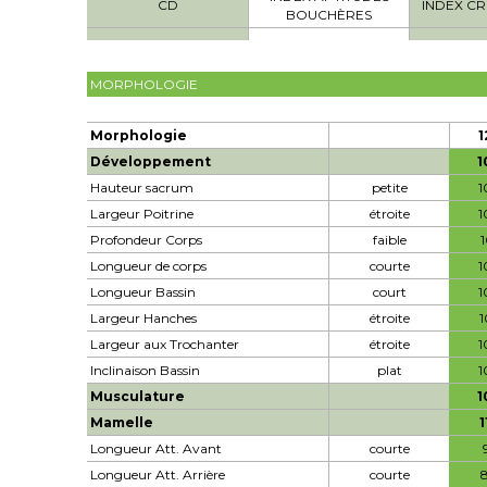
CD
INDEX CR
BOUCHÈRES
MORPHOLOGIE
Morphologie
1
Développement
1
Hauteur sacrum
petite
1
Largeur Poitrine
étroite
1
Profondeur Corps
faible
1
Longueur de corps
courte
1
Longueur Bassin
court
1
Largeur Hanches
étroite
1
Largeur aux Trochanter
étroite
1
Inclinaison Bassin
plat
1
Musculature
1
Mamelle
1
Longueur Att. Avant
courte
Longueur Att. Arrière
courte