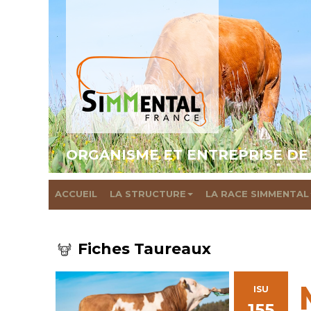
ORGANISME ET ENTREPRISE DE
ACCUEIL
LA STRUCTURE
LA RACE SIMMENTAL
Fiches Taureaux
ISU
155