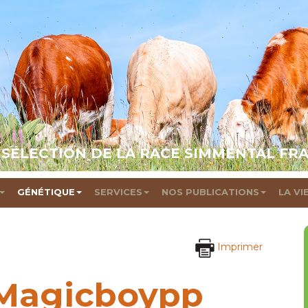
 SÉLECTION DE LA RACE SIMMENTAL FR
GÉNÉTIQUE
SERVICES
NOS PUBLICATIONS
LA VI
Imprimer
Magicboypp