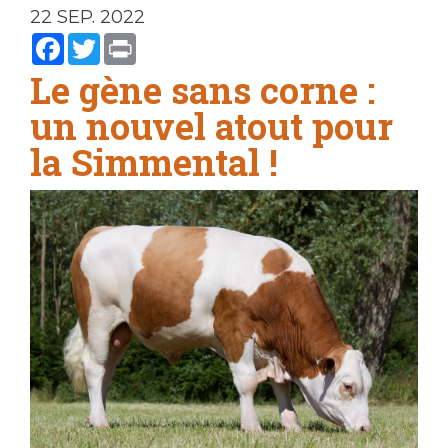
22 SEP. 2022
Facebook
Twitter
Print
Le gène sans corne :
un nouvel atout pour
la Simmental !