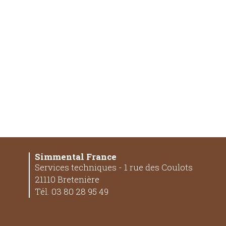
Simmental France
Services techniques - 1 rue des Coulots
21110 Bretenière
Tél. 03 80 28 95 49