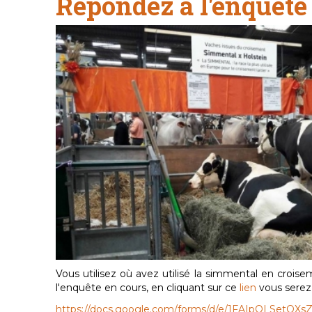
Répondez à l'enquêt
Vous utilisez où avez utilisé la simmental en croisem
l'enquête en cours, en cliquant sur ce
lien
vous serez 
https://docs.google.com/forms/d/e/1FAIpQLSet