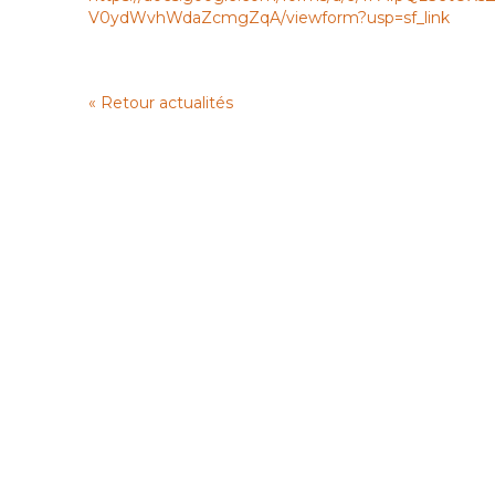
V0ydWvhWdaZcmgZqA/viewform?usp=sf_link
« Retour actualités