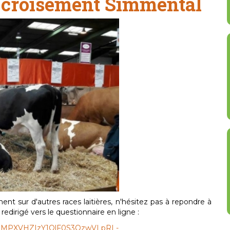
e croisement Simmental
ent sur d'autres races laitières, n'hésitez pas à repondre à
redirigé vers le questionnaire en ligne :
OXsZMPXVHZIzY1OlF0S3QzwVLpRL-