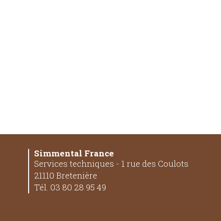
Simmental France
Services techniques - 1 rue des Coulots
21110 Bretenière
Tél. 03 80 28 95 49