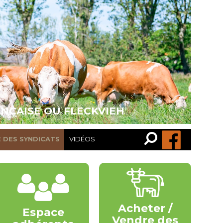
ANÇAISE OU FLECKVIEH
Recherche…
Rechercher
E DES SYNDICATS
VIDÉOS
Acheter /
Espace
Vendre des