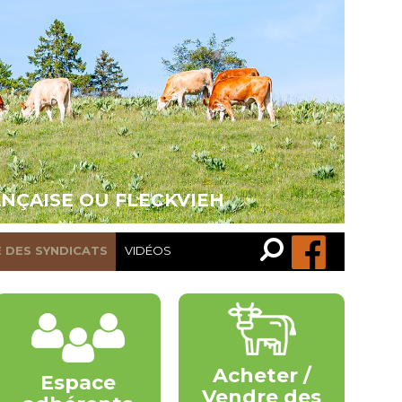
ANÇAISE OU FLECKVIEH
Recherche…
Rechercher
E DES SYNDICATS
VIDÉOS
Acheter /
Espace
Vendre des