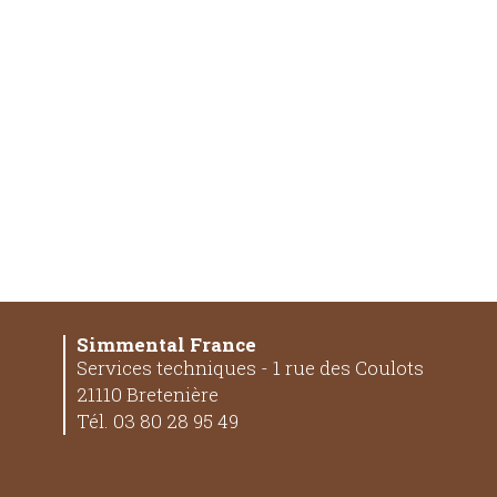
Simmental France
Services techniques - 1 rue des Coulots
21110 Bretenière
Tél. 03 80 28 95 49