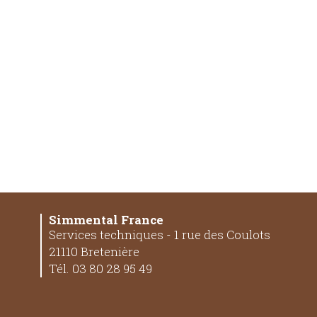
Simmental France
Services techniques - 1 rue des Coulots
21110 Bretenière
Tél. 03 80 28 95 49