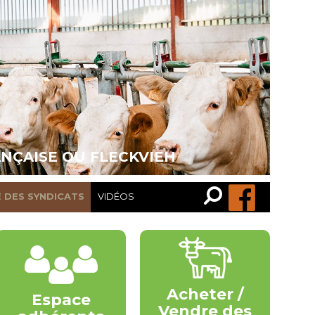
ANÇAISE OU FLECKVIEH
Recherche…
Rechercher
E DES SYNDICATS
VIDÉOS
Acheter /
Espace
Vendre des