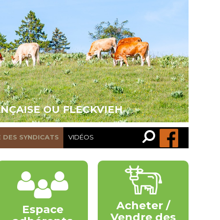
ANÇAISE OU FLECKVIEH
Recherche…
Rechercher
E DES SYNDICATS
VIDÉOS
Acheter /
Espace
Vendre des