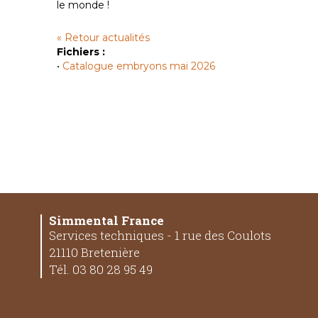
le monde !
« Retour actualités
Fichiers :
•
Catalogue embryons mai 2026
Simmental France
Services techniques - 1 rue des Coulots
21110 Bretenière
Tél. 03 80 28 95 49