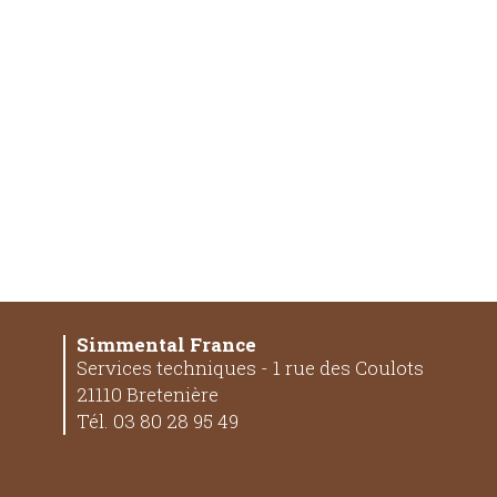
Simmental France
Services techniques - 1 rue des Coulots
21110 Bretenière
Tél. 03 80 28 95 49